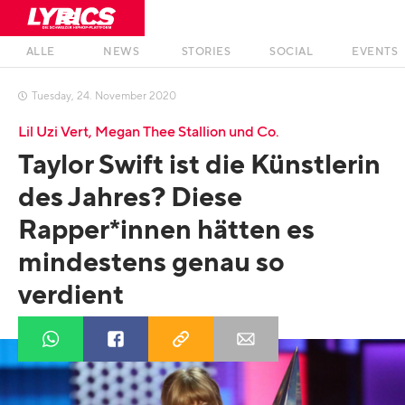
ALLE
NEWS
STORIES
SOCIAL
EVENTS
Tuesday
,
24
.
November
2020

Lil Uzi Vert, Megan Thee Stallion und Co.
Taylor Swift ist die Künstlerin
des Jahres? Diese
Rapper*innen hätten es
mindestens genau so
verdient