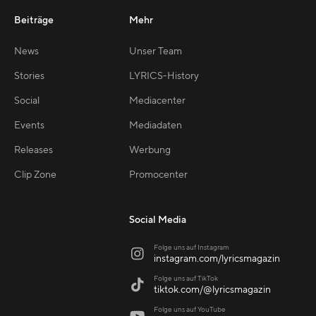
Beiträge
Mehr
News
Unser Team
Stories
LYRICS-History
Social
Mediacenter
Events
Mediadaten
Releases
Werbung
Clip Zone
Promocenter
Social Media
Folge uns auf Instagram

instagram.com/lyricsmagazin
Folge uns auf TikTok

tiktok.com/@lyricsmagazin
Folge uns auf YouTube
