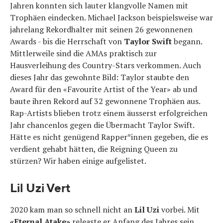
Jahren konnten sich lauter klangvolle Namen mit
Trophäen eindecken. Michael Jackson beispielsweise war
jahrelang Rekordhalter mit seinen 26 gewonnenen
Awards - bis die Herrschaft von
Taylor Swift
begann.
Mittlerweile sind die AMAs praktisch zur
Hausverleihung des Country-Stars verkommen. Auch
dieses Jahr das gewohnte Bild: Taylor staubte den
Award für den «Favourite Artist of the Year» ab und
baute ihren Rekord auf 32 gewonnene Trophäen aus.
Rap-Artists blieben trotz einem äusserst erfolgreichen
Jahr chancenlos gegen die Übermacht Taylor Swift.
Hätte es nicht genügend Rapper*innen gegeben, die es
verdient gehabt hätten, die Reigning Queen zu
stürzen? Wir haben einige aufgelistet.
Lil Uzi Vert
2020 kam man so schnell nicht an
Lil Uzi
vorbei. Mit
«Eternal Atake»
releaste er Anfang des Jahres sein