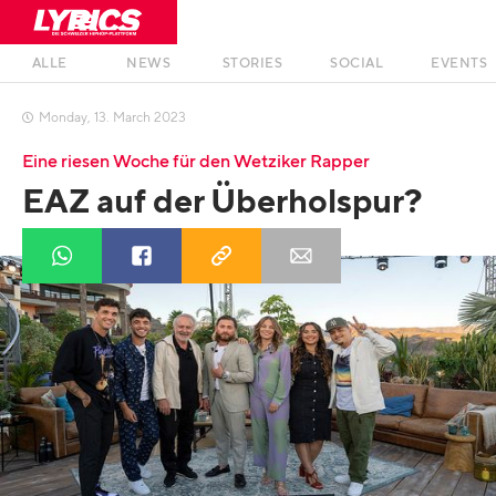
ALLE
NEWS
STORIES
SOCIAL
EVENTS
Monday
,
13
.
March
2023

Eine riesen Woche für den Wetziker Rapper
EAZ auf der Überholspur?