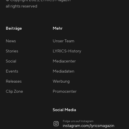
© Copyright
2025
,
LYRICS Magazin
all rights reserved
Beiträge
Mehr
News
Unser Team
Stories
LYRICS-History
Social
Mediacenter
Events
Mediadaten
Releases
Werbung
Clip Zone
Promocenter
Social Media
Folge uns auf Instagram

instagram.com/lyricsmagazin