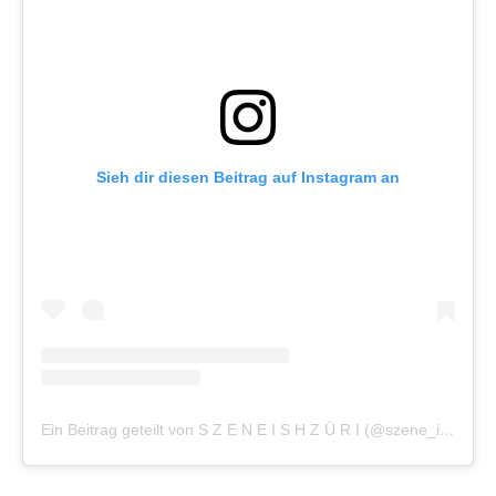
Sieh dir diesen Beitrag auf Instagram an
Ein Beitrag geteilt von S Z E N E I S H Z Ü R I (@szene_isch_zueri)