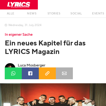
ALLE
NEWS
STORIES
SOCIAL
EVENTS
Wednesday
,
31
.
July
2024

In eigener Sache
Ein neues Kapitel für das
LYRICS Magazin
Luca Mosberger
Profil anzeigen