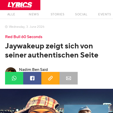
ALLE
NEWS
STORIES
SOCIAL
EVENTS
Wednesday
,
3
.
June
2026

Red Bull 60 Seconds
Jaywakeup zeigt sich von
seiner authentischen Seite
Nadim Ben Said
Profil anzeigen