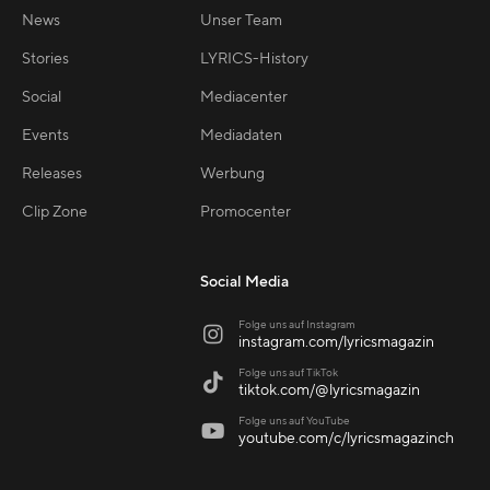
News
Unser Team
Stories
LYRICS-History
Social
Mediacenter
Events
Mediadaten
Releases
Werbung
Clip Zone
Promocenter
Social Media
Folge uns auf Instagram

instagram.com/lyricsmagazin
Folge uns auf TikTok

tiktok.com/@lyricsmagazin
Folge uns auf YouTube

youtube.com/c/lyricsmagazinch