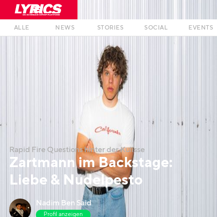
ALLE
NEWS
STORIES
SOCIAL
EVENTS
Rapid Fire Questions hinter der Kulisse
Zartmann im Backstage:
Liebe & Nudelpesto
Nadim Ben Said
Profil anzeigen