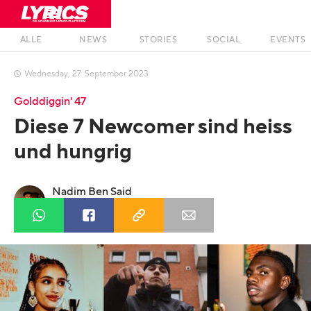
ALLE
NEWS
STORIES
SOCIAL
EVENTS
Wednesday
,
27
.
September
2023

Golddiggin' 47
Diese 7 Newcomer sind heiss
und hungrig
Nadim Ben Said
Profil anzeigen