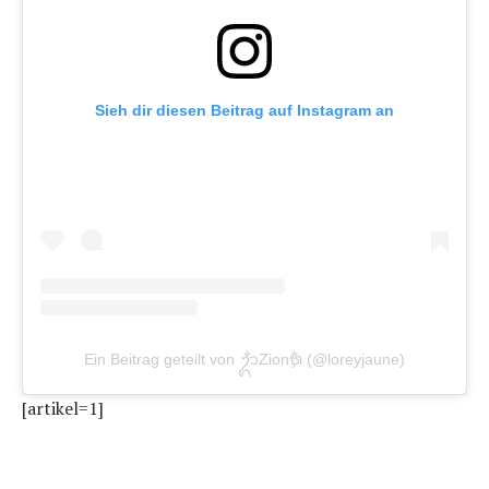
Sieh dir diesen Beitrag auf Instagram an
Ein Beitrag geteilt von ᬊᬁZionᭉᬁ (@loreyjaune)
[artikel=1]