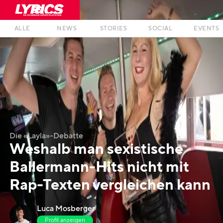
ALLE
NEWS
STORIES
SOCIAL
EVENTS
Die «Layla»-Debatte
Weshalb man sexistische
Ballermann-Hits nicht mit
Rap-Texten vergleichen kann
Luca Mosberger
Profil anzeigen