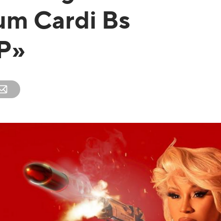
um Cardi Bs
P»