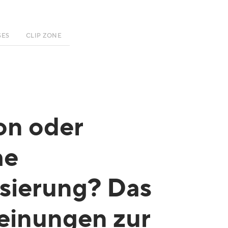
SES
CLIP ZONE
on oder
he
sierung? Das
einungen zur