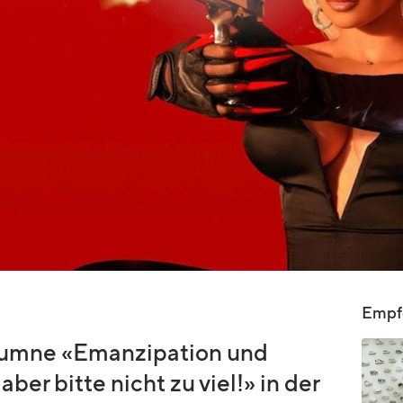
Empfo
lumne «Emanzipation und
er bitte nicht zu viel!» in der