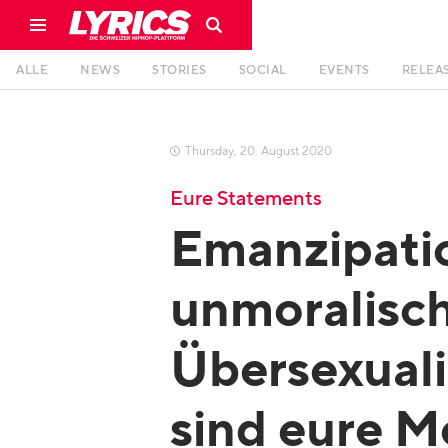
ALLE
NEWS
STORIES
SOCIAL
EVENTS
RELEA
Thursday
,
20
.
August
2020

Eure Statements
Emanzipati
unmoralisc
Übersexuali
sind eure M