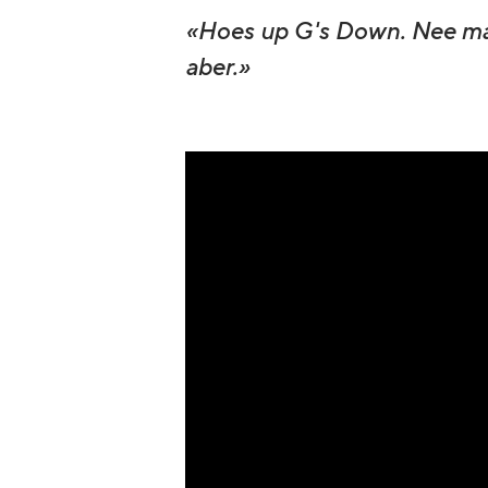
«Hoes up G's Down. Nee man,
aber.»