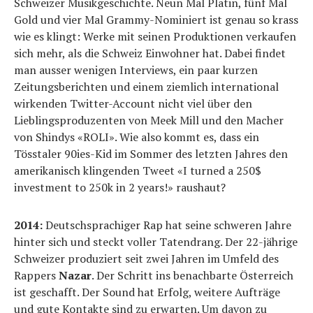
Schweizer Musikgeschichte. Neun Mal Platin, fünf Mal
Gold und vier Mal Grammy-Nominiert ist genau so krass
wie es klingt: Werke mit seinen Produktionen verkaufen
sich mehr, als die Schweiz Einwohner hat. Dabei findet
man ausser wenigen Interviews, ein paar kurzen
Zeitungsberichten und einem ziemlich international
wirkenden Twitter-Account nicht viel über den
Lieblingsproduzenten von Meek Mill und den Macher
von Shindys «ROLI». Wie also kommt es, dass ein
Tösstaler 90ies-Kid im Sommer des letzten Jahres den
amerikanisch klingenden Tweet «I turned a 250$
investment to 250k in 2 years!» raushaut?
2014:
Deutschsprachiger Rap hat seine schweren Jahre
hinter sich und steckt voller Tatendrang. Der 22-jährige
Schweizer produziert seit zwei Jahren im Umfeld des
Rappers
Nazar
. Der Schritt ins benachbarte Österreich
ist geschafft. Der Sound hat Erfolg, weitere Aufträge
und gute Kontakte sind zu erwarten. Um davon zu