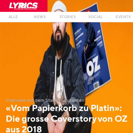
ALLE
NEWS
STORIES
SOCIAL
EVENTS
Interview mit dem Star-Produzenten
«Vom Papierkorb zu Platin»:
Die grosse Coverstory von OZ
aus 2018