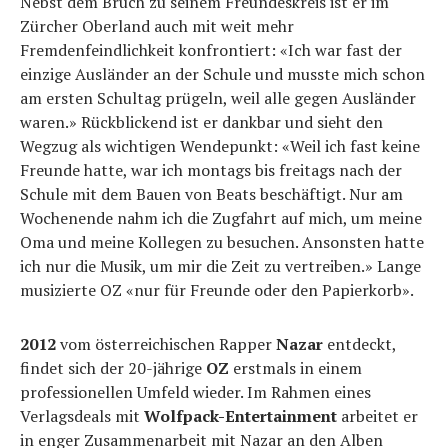
Nebst dem Bruch zu seinem Freundeskreis ist er im
Zürcher Oberland auch mit weit mehr
Fremdenfeindlichkeit konfrontiert: «Ich war fast der
einzige Ausländer an der Schule und musste mich schon
am ersten Schultag prügeln, weil alle gegen Ausländer
waren.» Rückblickend ist er dankbar und sieht den
Wegzug als wichtigen Wendepunkt: «Weil ich fast keine
Freunde hatte, war ich montags bis freitags nach der
Schule mit dem Bauen von Beats beschäftigt. Nur am
Wochenende nahm ich die Zugfahrt auf mich, um meine
Oma und meine Kollegen zu besuchen. Ansonsten hatte
ich nur die Musik, um mir die Zeit zu vertreiben.» Lange
musizierte OZ «nur für Freunde oder den Papierkorb».
2012
vom österreichischen Rapper
Nazar
entdeckt,
findet sich der 20-jährige
OZ
erstmals in einem
professionellen Umfeld wieder. Im Rahmen eines
Verlagsdeals mit
Wolfpack-Entertainment
arbeitet er
in enger Zusammenarbeit mit Nazar an den Alben