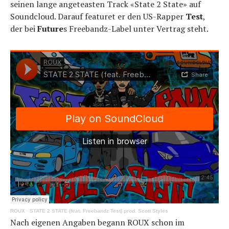
seinen lange angeteasten Track «State 2 State» auf
Soundcloud. Darauf featuret er den US-Rapper
Test
,
der bei
Future
s Freebandz-Label unter Vertrag steht.
ROUX
·
STATE 2 STATE (feat. Freebandz Test) prod. Scott Styles
Nach eigenen Angaben begann ROUX schon im