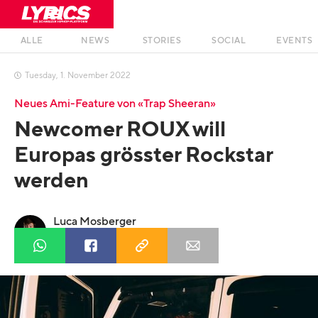
ALLE
NEWS
STORIES
SOCIAL
EVENTS
Tuesday
,
1
.
November
2022

Neues Ami-Feature von «Trap Sheeran»
Newcomer ROUX will
Europas grösster Rockstar
werden
Luca Mosberger
Profil anzeigen