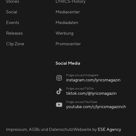
Stories
LYRICS-History
Social
Mediacenter
Events
Mediadaten
Releases
Werbung
Clip Zone
Promocenter
Social Media
Folge uns auf Instagram

instagram.com/lyricsmagazin
Folge uns auf TikTok

tiktok.com/@lyricsmagazin
Folge uns auf YouTube

youtube.com/c/lyricsmagazinch
Impressum, AGBs und Datenschutz
Webseite by
ESE Agency