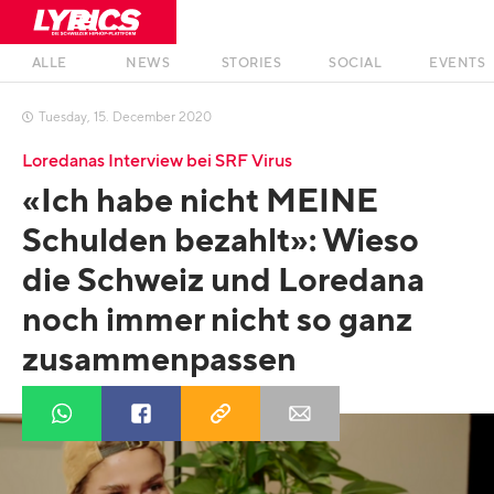
ALLE
NEWS
STORIES
SOCIAL
EVENTS
Tuesday
,
15
.
December
2020

Loredanas Interview bei SRF Virus
«Ich habe nicht MEINE
Schulden bezahlt»: Wieso
die Schweiz und Loredana
noch immer nicht so ganz
zusammenpassen