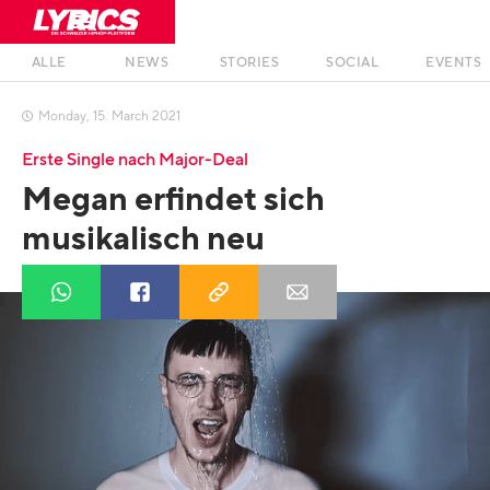
ALLE
NEWS
STORIES
SOCIAL
EVENTS
Monday
,
15
.
March
2021

Erste Single nach Major-Deal
Megan erfindet sich
musikalisch neu