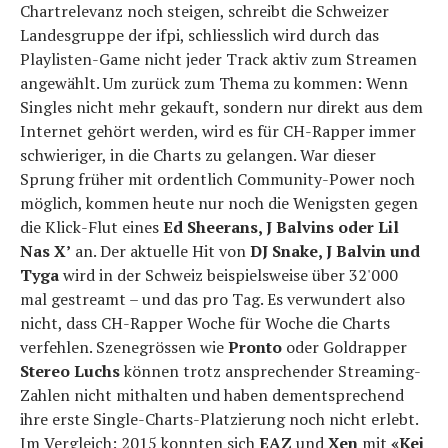
Chartrelevanz noch steigen, schreibt die Schweizer
Landesgruppe der ifpi, schliesslich wird durch das
Playlisten-Game nicht jeder Track aktiv zum Streamen
angewählt. Um zurück zum Thema zu kommen: Wenn
Singles nicht mehr gekauft, sondern nur direkt aus dem
Internet gehört werden, wird es für CH-Rapper immer
schwieriger, in die Charts zu gelangen. War dieser
Sprung früher mit ordentlich Community-Power noch
möglich, kommen heute nur noch die Wenigsten gegen
die Klick-Flut eines
Ed Sheerans, J Balvins oder Lil
Nas X’
an. Der aktuelle Hit von
DJ Snake, J Balvin und
Tyga
wird in der Schweiz beispielsweise über 32'000
mal gestreamt – und das pro Tag. Es verwundert also
nicht, dass CH-Rapper Woche für Woche die Charts
verfehlen. Szenegrössen wie
Pronto
oder Goldrapper
Stereo Luchs
können trotz ansprechender Streaming-
Zahlen nicht mithalten und haben dementsprechend
ihre erste Single-Charts-Platzierung noch nicht erlebt.
Im Vergleich: 2015 konnten sich
EAZ
und
Xen
mit
«Kei