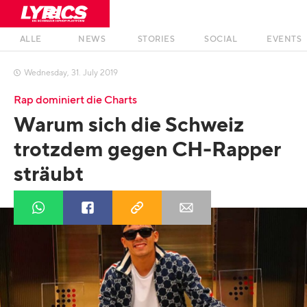
ALLE
NEWS
STORIES
SOCIAL
EVENTS
Wednesday
,
31
.
July
2019

Rap dominiert die Charts
Warum sich die Schweiz
trotzdem gegen CH-Rapper
sträubt