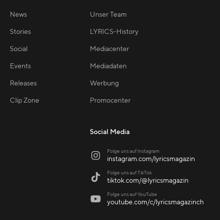
News
Unser Team
Stories
LYRICS-History
Social
Mediacenter
Events
Mediadaten
Releases
Werbung
Clip Zone
Promocenter
Social Media
Folge uns auf Instagram

instagram.com/lyricsmagazin
Folge uns auf TikTok

tiktok.com/@lyricsmagazin
Folge uns auf YouTube

youtube.com/c/lyricsmagazinch