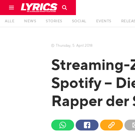
ALLE
NEWS
STORIES
SOCIAL
EVENTS
RELEA
Thursday
,
5
.
April
2018

Streaming-
Spotify – D
Rapper der