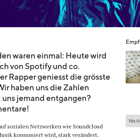
Empfo
en waren einmal: Heute wird
ch von Spotify und co.
er Rapper geniesst die grösste
ir haben uns die Zahlen
st uns jemand entgangen?
mentare!
No i
auf sozialen Netzwerken wie Soundcloud
 Musik konsumiert wird, stark verändert.