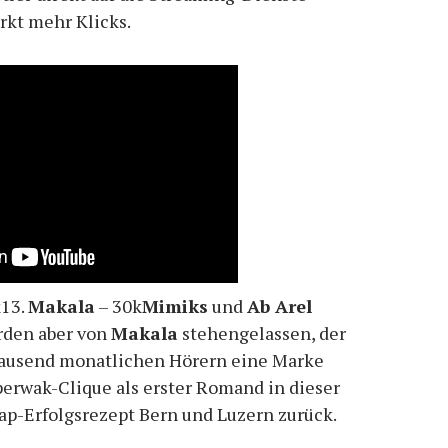
rkt mehr Klicks.
k13.
Makala
– 30k
Mimiks
und
Ab Arel
rden aber von
Makala
stehengelassen, der
gtausend monatlichen Hörern eine Marke
erwak-Clique als erster Romand in dieser
rap-Erfolgsrezept Bern und Luzern zurück.