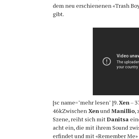
dem neu erschienenen «Trash Boy»
gibt.
[sc name="mehr lesen" ]9.
Xen
– 3
46kZwischen
Xen
und
Manillio
,
Szene, reiht sich mit
Danitsa
ein
acht ein, die mit ihrem Sound z
erfindet und mit «Remember Me» e