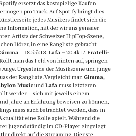
potify ersetzt das kostspielige Kaufen
Vermögen pro Track. Auf Spotify bringt dies
ünstlerseite jedes Musikers findet sich die
ne Information, mit der wir uns genauer
mten Artists der Schweizer HipHop-Szene,
chen Hörer, in eine Rangliste gebracht
Gimma
– 18.55k18.
Lafa –
20.4k17.
Fratelli-
Rollt man das Feld von hinten auf, springen
s Auge. Urgesteine der Musikszene und junge
ss der Rangliste. Vergleicht man
Gimma
,
bylon Music
und
Lafa
muss letzteren
llt werden – sich mit jeweils einem
und Jahre an Erfahrung beweisen zu können,
dings muss auch betrachtet werden, dass in
Aktualität eine Rolle spielt. Während die
rer Jugend ständig im CD-Player eingelegt
tler direkt auf die Streaming-Dienste