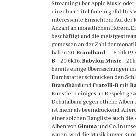
Streaming über Apple Music oder S
einzelner Titel für ein gefühltes 
interessante Einsichten: Auf der K
Anzahl an monatlichen Hörern. Ei
beschäftigt und die meistgestrea
gemessen an der Zahl der monatli
haben.20.
Brandhärd
– 18.51k19.
B
– 20.6k16.
Babylon Music
– 21k
bereits einige Überraschungen in
Durchstarter schmücken den Schlu
Brandhärd
und
Fratelli-B
mit
Ba
Künstlern einiges an Respekt gezo
Debütalbum gegen etliche Alben 
ist mehr als beeindruckend. Aller
einer solchen Rangliste auch die 
Alben von
Gimma
und Co. in unse
waren, wird die Musik junger Küns