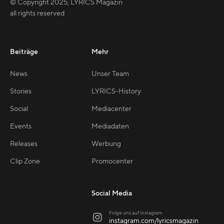
© Copyright
2025
,
LYRICS Magazin
all rights reserved
Beiträge
Mehr
News
Unser Team
Stories
LYRICS-History
Social
Mediacenter
Events
Mediadaten
Releases
Werbung
Clip Zone
Promocenter
Social Media
Folge uns auf Instagram

instagram.com/lyricsmagazin