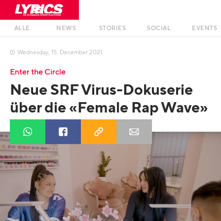
ALLE
NEWS
STORIES
SOCIAL
EVENTS
Wednesday
,
15
.
December
2021

Enter the Circle
Neue SRF Virus-Dokuserie
über die «Female Rap Wave»