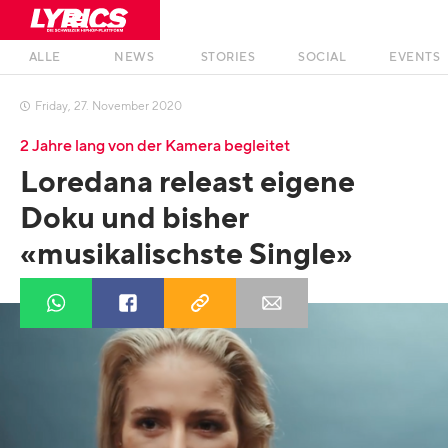
ALLE
NEWS
STORIES
SOCIAL
EVENTS
Friday
,
27
.
November
2020

2 Jahre lang von der Kamera begleitet
Loredana releast eigene
Doku und bisher
«musikalischste Single»