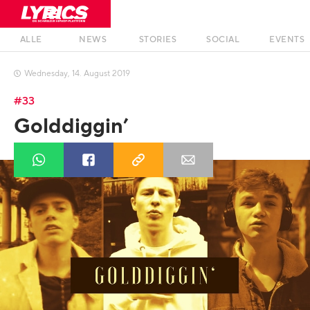
ALLE
NEWS
STORIES
SOCIAL
EVENTS
Wednesday
,
14
.
August
2019

#33
Golddiggin’