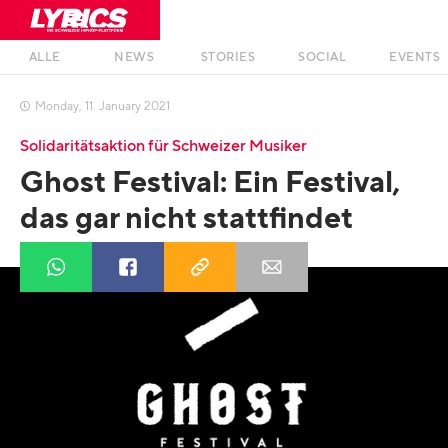
ALLE
NEWS
STORIES
SOCIAL
EVENTS
Monday
,
11
.
January
2021

Solidaritätsaktion für Schweizer Musiker
Ghost Festival: Ein Festival,
das gar nicht stattfindet