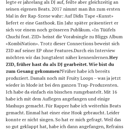
legte er jahrelang als DJ auf, feilte aber gleichzeitig an
seinen eigenen Beats. 2017 nimmt man ihn zum ersten
Mal in der Rap-Szene wahr: Auf Didis Tape «Kunst»
liefert er eine Gasthook. Ein Jahr später präsentiert er
sich vor einem noch grösseren Publikum. «In Tüüfels
Chuchi feat. ZID» heisst die Vorabsingle zu Bliggs Album
«KombiNation». Trotz dieser Connections beweist sich
ZID auf seiner EP ohne Features.Durch ein Interview
möchten wir das Jungtalent näher kennenlernen.
Hey
ZID, früher hast du als DJ gearbeitet. Wie bist du
zum Gesang gekommen?
Früher habe ich bereits
produziert. Damals noch mit Fruity Loops – was ja jetzt
wieder in Mode ist bei den ganzen Trap-Produzenten.
Ich habe da einfach ein bisschen rumgebastelt. Mit 16
habe ich mit dem Auflegen angefangen und einige
Mashups gemacht. Für Rapper habe ich weiterhin Beats
gemacht. Einmal hat einer eine Hook gebraucht. Leider
konnte er nicht singen. So hat er mich gefragt. Weil das
so gut geklappt hat, habe ich dann angefangen, Refrains