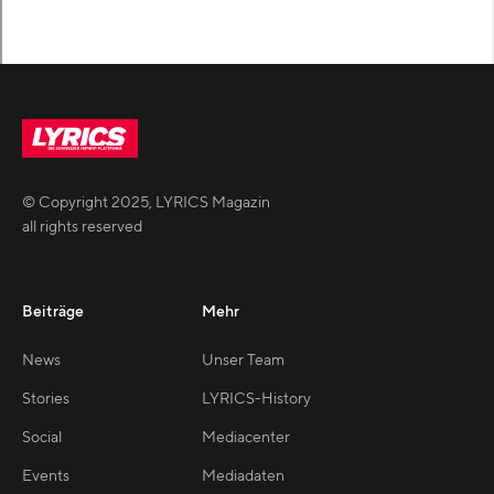
© Copyright
2025
,
LYRICS Magazin
all rights reserved
Beiträge
Mehr
News
Unser Team
Stories
LYRICS-History
Social
Mediacenter
Events
Mediadaten