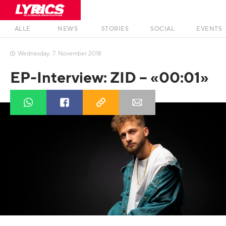
ALLE
NEWS
STORIES
SOCIAL
EVENTS
Wednesday
,
7
.
November
2018

EP-Interview: ZID – «00:01»