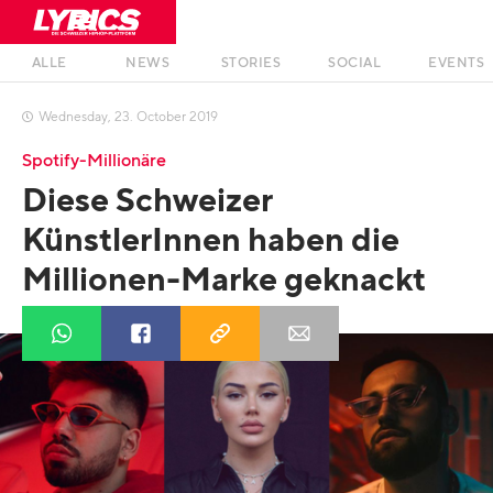
ALLE
NEWS
STORIES
SOCIAL
EVENTS
Wednesday
,
23
.
October
2019

Spotify-Millionäre
Diese Schweizer
KünstlerInnen haben die
Millionen-Marke geknackt