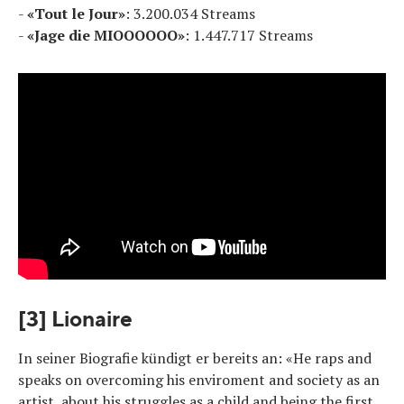
-
«Tout le Jour»
: 3.200.034 Streams
-
«Jage die MIOOOOOO»
: 1.447.717 Streams
[3] Lionaire
In seiner Biografie kündigt er bereits an: «He raps and
speaks on overcoming his enviroment and society as an
artist, about his struggles as a child and being the first