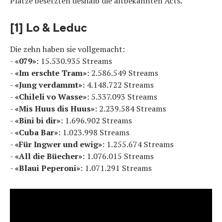
Plätze besetzten deshalb die altbekannten Acts.
[1] Lo & Leduc
Die zehn haben sie vollgemacht:
-
«079»
: 15.530.935 Streams
-
«Im erschte Tram»
: 2.586.549 Streams
-
«Jung verdammt»
: 4.148.722 Streams
-
«Chileli vo Wasse»
: 5.337.093 Streams
-
«Mis Huus dis Huus»
: 2.239.584 Streams
-
«Bini bi dir»
: 1.696.902 Streams
-
«Cuba Bar»
: 1.023.998 Streams
-
«Für Ingwer und ewig»
: 1.255.674 Streams
-
«All die Büecher»
: 1.076.015 Streams
-
«Blaui Peperoni»
: 1.071.291 Streams