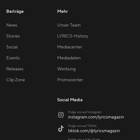
Beiträge
Mehr
News
Unser Team
Stories
LYRICS-History
Social
Mediacenter
Events
Mediadaten
Releases
Werbung
Clip Zone
Promocenter
Social Media
Folge uns auf Instagram

instagram.com/lyricsmagazin
Folge uns auf TikTok

tiktok.com/@lyricsmagazin
Folge uns auf YouTube