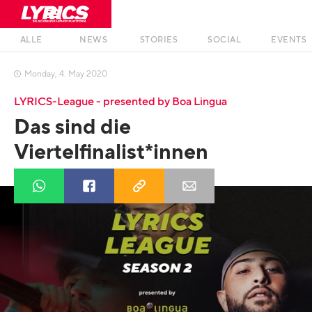
ALLE
NEWS
STORIES
SOCIAL
EVENTS
Monday
,
4
.
May
2020

LYRICS-League - presented by Boa Lingua
Das sind die
Viertelfinalist*innen