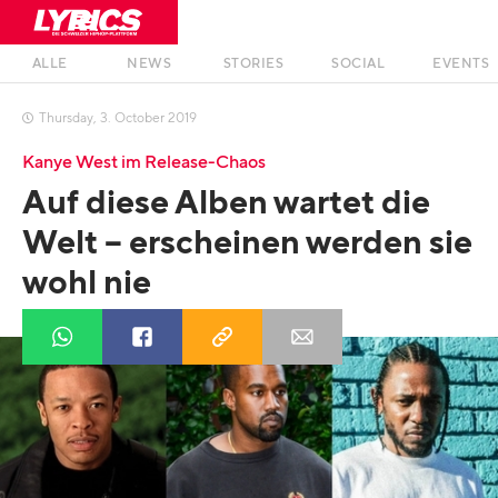
ALLE
NEWS
STORIES
SOCIAL
EVENTS
Thursday
,
3
.
October
2019

Kanye West im Release-Chaos
Auf diese Alben wartet die
Welt – erscheinen werden sie
wohl nie