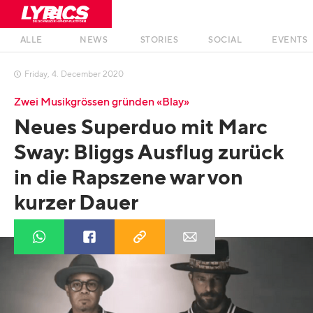
ALLE
NEWS
STORIES
SOCIAL
EVENTS
Friday
,
4
.
December
2020

Zwei Musikgrössen gründen «Blay»
Neues Superduo mit Marc
Sway: Bliggs Ausflug zurück
in die Rapszene war von
kurzer Dauer