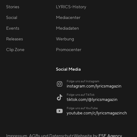
Stories
LYRICS-History
Social
Mediacenter
Events
Mediadaten
Releases
Werbung
Clip Zone
Promocenter
Social Media
Folge uns auf Instagram

instagram.com/lyricsmagazin
Folge uns auf TikTok

tiktok.com/@lyricsmagazin
Folge uns auf YouTube

youtube.com/c/lyricsmagazinch
Impressum, AGBs und Datenschutz
Webseite by
ESE Agency