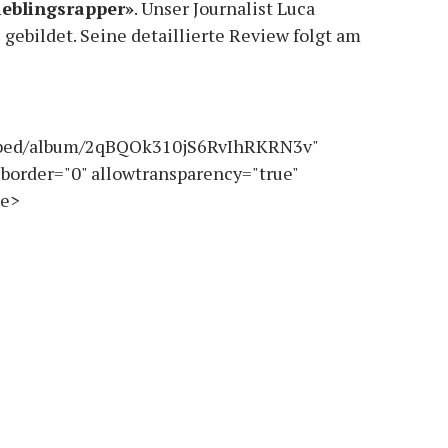
eblingsrapper»
. Unser Journalist Luca
 gebildet. Seine detaillierte Review folgt am
embed/album/2qBQOk310jS6RvIhRKRN3v"
border="0" allowtransparency="true"
me>