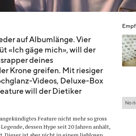
Empfo
ieder auf Albumlänge. Vier
 «Ich gäge mich», will der
gsrapper deines
er Krone greifen. Mit riesiger
ochglanz-Videos, Deluxe-Box
ature will der Dietiker
No i
angekündigtes Feature nicht mehr so gross
-Legende, dessen Hype seit 20 Jahren anhält,
. Dieser ist aber nicht in einem lieblosen