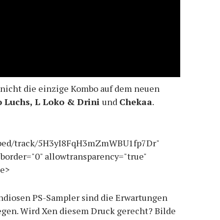
r nicht die einzige Kombo auf dem neuen
 Luchs, L Loko & Drini
und
Chekaa
.
embed/track/5H3yI8FqH3mZmWBU1fp7Dr"
border="0" allowtransparency="true"
me>
ndiosen PS-Sampler sind die Erwartungen
egen. Wird Xen diesem Druck gerecht? Bilde