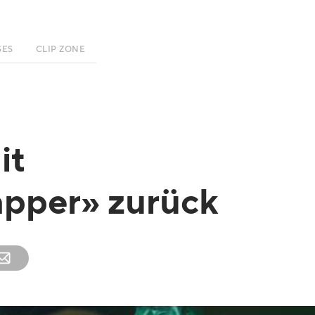
SES
CLIP ZONE
it
apper» zurück