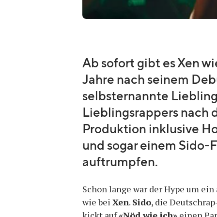
Quelle:
Yannis Blättler
Ab sofort gibt es Xen w
Jahre nach seinem Debüt
selbsternannte Lieblin
Lieblingsrappers nach d
Produktion inklusive H
und sogar einem Sido-Fe
auftrumpfen.
Schon lange war der Hype um ein 
wie bei
Xen
.
Sido
, die Deutschrap
kickt auf
«Nöd wie ich»
einen Part