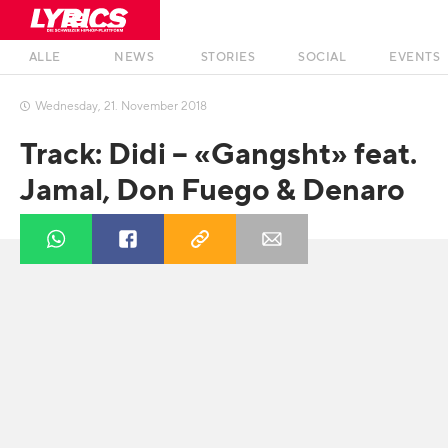
ALLE
NEWS
STORIES
SOCIAL
EVENTS
Wednesday
,
21
.
November
2018

Track: Didi – «Gangsht» feat.
Jamal, Don Fuego & Denaro