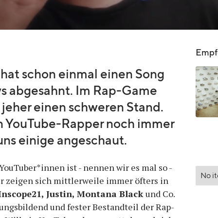
Empfo
 hat schon einmal einen Song
ews abgesahnt. Im Rap-Game
 jeher einen schweren Stand.
en YouTube-Rapper noch immer
uns einige angeschaut.
ouTuber*innen ist - nennen wir es mal so -
No i
r zeigen sich mittlerweile immer öfters in
Inscope21, Justin, Montana Black
und Co.
ngsbildend und fester Bestandteil der Rap-