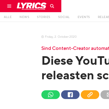
ALLE
NEWS
STORIES
SOCIAL
EVENTS
RELEA
Friday
,
2
.
October
2020

Sind Content-Creator automat
Diese YouT
releasten 