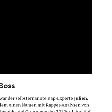
 Boss
 war der selbsternannte Rap-Experte
Julien
.
allem einen Namen mit Rapper-Analysen von
Bushido und Co. Anfang der 2010er-Jahre lief