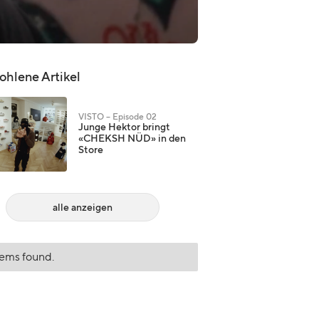
hlene Artikel
VISTO – Episode 02
Junge Hektor bringt
«CHEKSH NÜD» in den
Store
alle anzeigen
tems found.