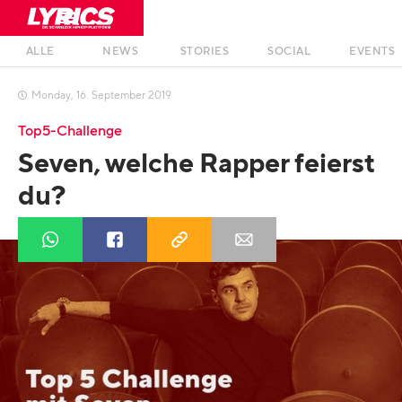
ALLE
NEWS
STORIES
SOCIAL
EVENTS
Monday
,
16
.
September
2019

Top5-Challenge
Seven, welche Rapper feierst
du?