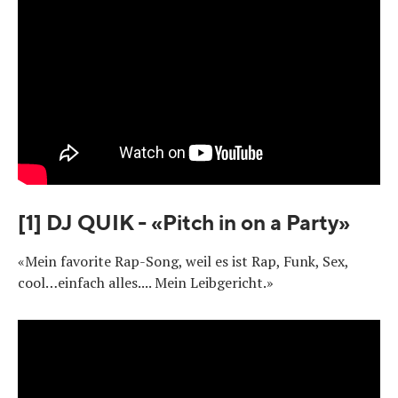
[1] DJ QUIK - «Pitch in on a Party»
«Mein favorite Rap-Song, weil es ist Rap, Funk, Sex,
cool…einfach alles.... Mein Leibgericht.»