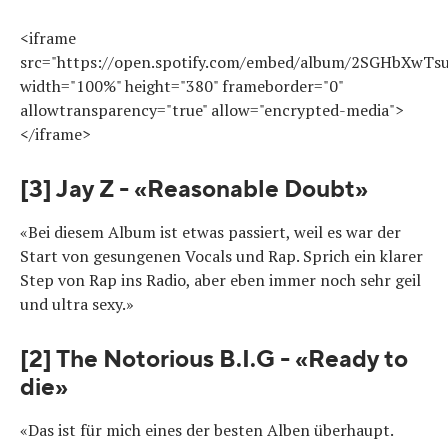
<iframe
src="https://open.spotify.com/embed/album/2SGHbXwT
width="100%" height="380" frameborder="0"
allowtransparency="true" allow="encrypted-media">
</iframe>
[3] Jay Z - «Reasonable Doubt»
«Bei diesem Album ist etwas passiert, weil es war der
Start von gesungenen Vocals und Rap. Sprich ein klarer
Step von Rap ins Radio, aber eben immer noch sehr geil
und ultra sexy.»
[2] The Notorious B.I.G - «Ready to
die»
«Das ist für mich eines der besten Alben überhaupt.