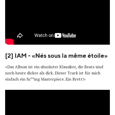
[2] IAM - «Nés sous la même étoile»
«Das Album ist ein absoluter Klassiker, die Beats sind
noch heute dicker als dick. Dieser Track ist für mich
einfach ein fu**ing Masterpiece. Ein Brett!»