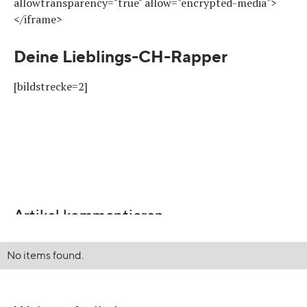
allowtransparency="true" allow="encrypted-media">
</iframe>
Deine Lieblings-CH-Rapper
[bildstrecke=2]
Artikel kommentieren
No items found.