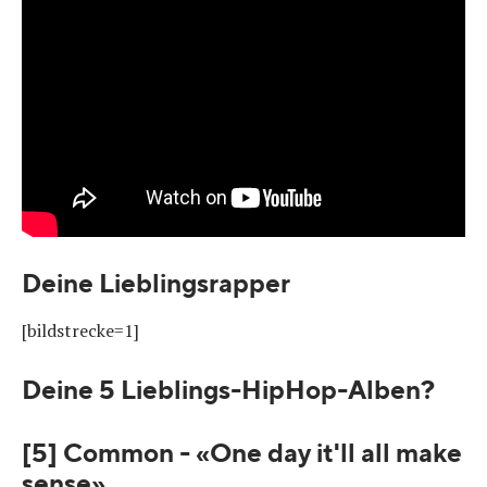
Deine Lieblingsrapper
[bildstrecke=1]
Deine 5 Lieblings-HipHop-Alben?
[5] Common - «One day it'll all make
sense»