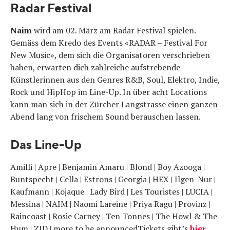
Radar Festival
Naim
wird am 02. März am Radar Festival spielen.
Gemäss dem Kredo des Events «RADAR – Festival For
New Music», dem sich die Organisatoren verschrieben
haben, erwarten dich zahlreiche aufstrebende
Künstlerinnen aus den Genres R&B, Soul, Elektro, Indie,
Rock und HipHop im Line-Up. In über acht Locations
kann man sich in der Zürcher Langstrasse einen ganzen
Abend lang von frischem Sound berauschen lassen.
Das Line-Up
Amilli | Apre | Benjamin Amaru | Blond | Boy Azooga |
Buntspecht | Cella | Estrons | Georgia | HEX | Ilgen-Nur |
Kaufmann | Kojaque | Lady Bird | Les Touristes | LUCIA |
Messina | NAIM | Naomi Lareine | Priya Ragu | Provinz |
Raincoast | Rosie Carney | Ten Tonnes | The Howl & The
Hum | ZID | more to be announcedTickets gibt’s
hier.