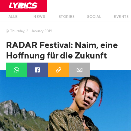
ALLE
NEWS
STORIES
SOCIAL
EVENTS
Thursday
,
31
.
January
2019

RADAR Festival: Naim, eine
Hoffnung für die Zukunft