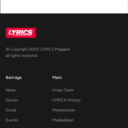
© Copyright
2025
,
LYRICS Magazin
all rights reserved
Beiträge
Mehr
News
Unser Team
Stories
LYRICS-History
Social
Mediacenter
Events
Mediadaten