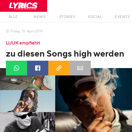
ALLE
NEWS
STORIES
SOCIAL
EVENTS
Friday
,
19
.
April
2019

LUUK empfiehlt
zu diesen Songs high werden