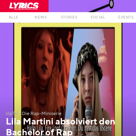
ALLE
NEWS
STORIES
SOCIAL
EVENTS
lilaTV - Die Rap-Miniserie
Lila Martini absolviert den
Bachelor of Rap