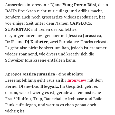
Ausserdem interessant: DJane
Yung Porno Büsi
, die in
DAIF
s Projekten nicht nur auflegt und Adlibs macht,
sondern auch noch grossartige Videos produziert, hat
vor einiger Zeit unter dem Namen
CAPSLOCK
SUPERSTAR
mit Teilen des Kollektivs
dieyungenhuren.hiv , genauer mit
Jessica Jurassica
,
DAIF, und
DJ Katheter
, zwei Eurodance-Tracks releast.
Es geht also nicht konkret um Rap, jedoch ist es immer
wieder spannend, wie divers und kreativ sich die
Schweizer Musikszene entfalten kann.
Apropos
Jessica Jurassica
- eine absolute
Leseempfehlung geht raus an ihr
Interview
mit dem
Berner DJane-Duo
Illegyalz
. Im Gespräch geht es
darum, wie schwierig es ist, gerade als feministische
Frau* HipHop, Trap, Dancehall, Afrohouse und Baile
Funk aufzulegen, und warum es eben genau doch
wichtig ist.