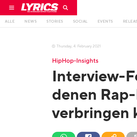
ALLE
NEWS
STORIES
SOCIAL
EVENTS
RELEA
Thursday
,
4
.
February
2021

HipHop-Insights
Interview-F
denen Rap-
verbringen