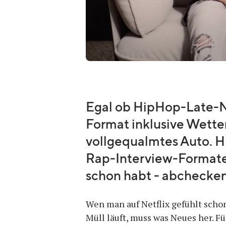
Egal ob HipHop-Late-N
Format inklusive Wette
vollgequalmtes Auto. H
Rap-Interview-Formaten, 
schon habt - abchecken 
Wen man auf Netflix gefühlt scho
Müll läuft, muss was Neues her. F