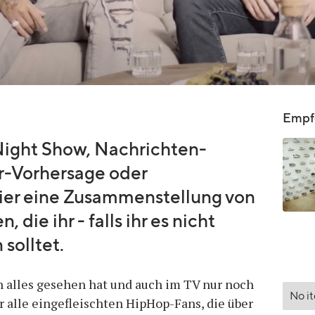
Empfo
ight Show, Nachrichten-
r-Vorhersage oder
ier eine Zusammenstellung von
die ihr - falls ihr es nicht
solltet.
n alles gesehen hat und auch im TV nur noch
No i
ür alle eingefleischten HipHop-Fans, die über