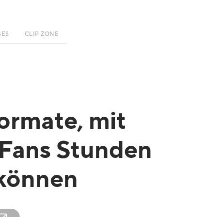
SES
CLIP ZONE
ormate, mit
Fans Stunden
 können