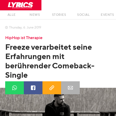
ALLE
NEWS
STORIES
SOCIAL
EVENTS
Thursday
,
6
.
June
2019

HipHop ist Therapie
Freeze verarbeitet seine
Erfahrungen mit
berührender Comeback-
Single