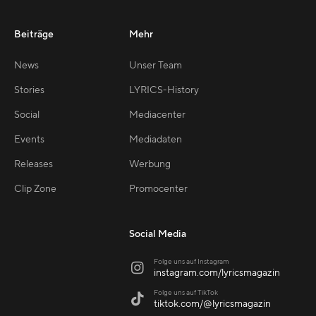
Beiträge
Mehr
News
Unser Team
Stories
LYRICS-History
Social
Mediacenter
Events
Mediadaten
Releases
Werbung
Clip Zone
Promocenter
Social Media
Folge uns auf Instagram

instagram.com/lyricsmagazin
Folge uns auf TikTok

tiktok.com/@lyricsmagazin