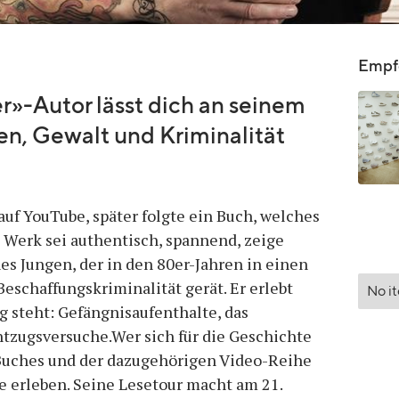
Empfo
er»-Autor lässt dich an seinem
n, Gewalt und Kriminalität
auf YouTube, später folgte ein Buch, welches
 Werk sei authentisch, spannend, zeige
nes Jungen, der in den 80er-Jahren in einen
eschaffungskriminalität gerät. Er erlebt
No i
 steht: Gefängnisaufenthalte, das
ntzugsversuche.Wer sich für die Geschichte
s Buches und der dazugehörigen Video-Reihe
e erleben. Seine Lesetour macht am 21.