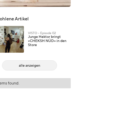
hlene Artikel
VISTO – Episode 02
Junge Hektor bringt
«CHEKSH NÜD» in den
Store
alle anzeigen
tems found.