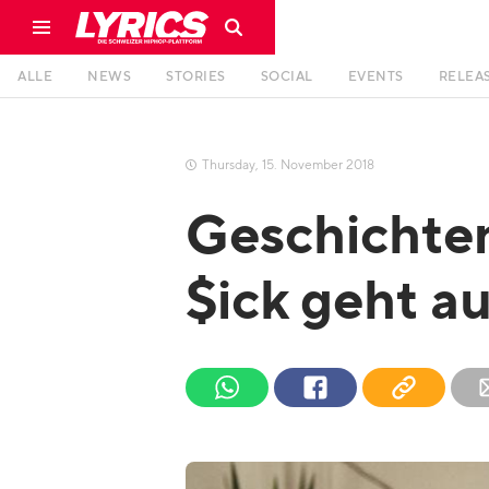
ALLE
NEWS
STORIES
SOCIAL
EVENTS
RELEA
Thursday
,
15
.
November
2018

Geschichten
$ick geht a