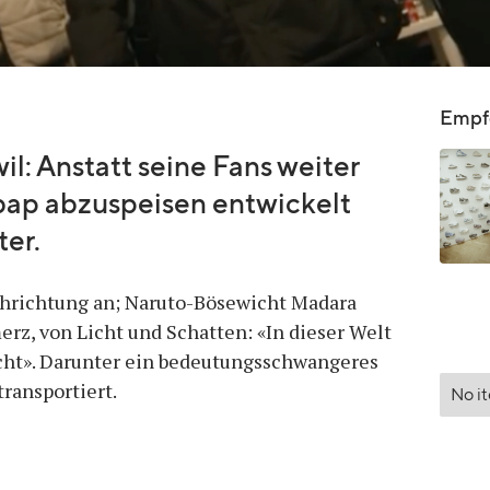
Empfo
il: Anstatt seine Fans weiter
bap abzuspeisen entwickelt
ter.
schrichtung an; Naruto-Bösewicht Madara
rz, von Licht und Schatten: «In dieser Welt
nscht». Darunter ein bedeutungsschwangeres
ransportiert.
No i