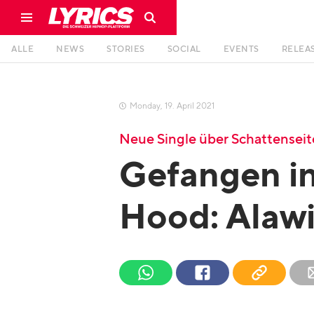
ALLE
NEWS
STORIES
SOCIAL
EVENTS
RELEA
Monday
,
19
.
April
2021

Neue Single über Schattenseit
Gefangen in
Hood: Alawi