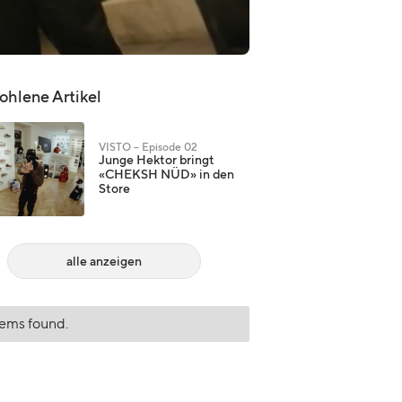
hlene Artikel
VISTO – Episode 02
Junge Hektor bringt
«CHEKSH NÜD» in den
Store
alle anzeigen
tems found.