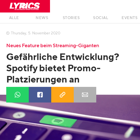
ALLE
NEWS
STORIES
SOCIAL
EVENTS
Thursday
,
5
.
November
2020

Neues Feature beim Streaming-Giganten
Gefährliche Entwicklung?
Spotify bietet Promo-
Platzierungen an