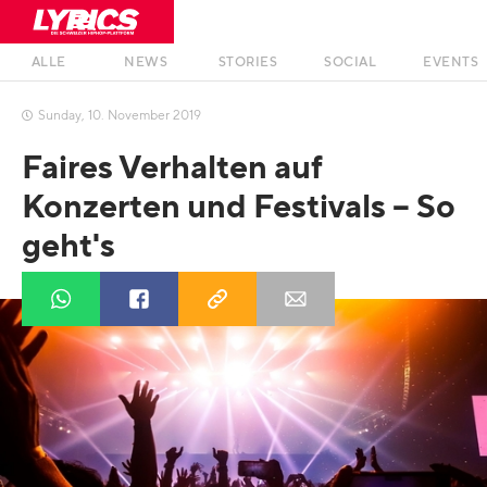
ALLE
NEWS
STORIES
SOCIAL
EVENTS
Sunday
,
10
.
November
2019

Faires Verhalten auf
Konzerten und Festivals – So
geht's