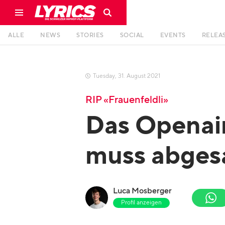
ALLE
NEWS
STORIES
SOCIAL
EVENTS
RELEA
Tuesday
,
31
.
August
2021

RIP «Frauenfeldli»
Das Openair
muss abges
Luca Mosberger
Profil anzeigen