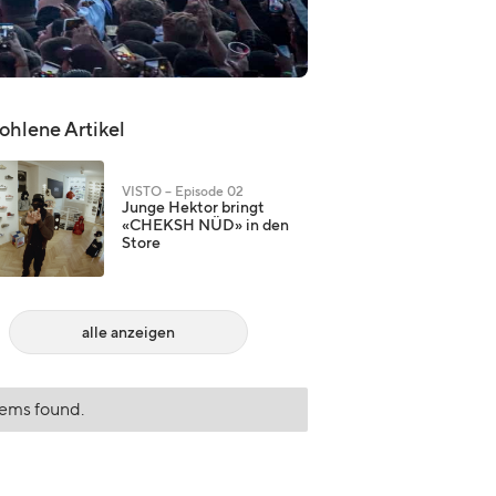
hlene Artikel
VISTO – Episode 02
Junge Hektor bringt
«CHEKSH NÜD» in den
Store
alle anzeigen
tems found.