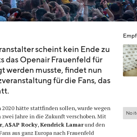
Empfo
anstalter scheint kein Ende zu
 das Openair Frauenfeld für
t werden musste, findet nun
zveranstaltung für die Fans, das
tt.
 2020 hätte stattfinden sollen, wurde wegen
No i
wei Jahre in die Zukunft verschoben. Mit
r
,
A$AP Rocky
,
Kendrick Lamar
und den
Fans aus ganz Europa nach Frauenfeld