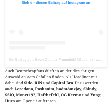
Sieh dir diesen Beitrag auf Instagram an
Ein Beitrag geteilt von Openair Frauenfeld (@openairfrauenfeldofficial)
Auch Deutschrapfans dürften an der diesjährigen
Auswahl an Acts Gefallen finden. Als Headliner mit
dabei sind
Sido
,
RIN
und
Capital Bra
. Dazu werden
auch
Loredana
,
Pashanim
,
badmómzjay
,
Shindy
,
SSIO
,
Monet192
,
Haftbefehl
,
OG Keemo
und
Yung
Hurn
am Openair auftreten.