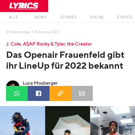
ALLE
NEWS
STORIES
SOCIAL
EVENTS
Wednesday
,
9
.
February
2022

J. Cole, A$AP Rocky & Tyler, the Creator
Das Openair Frauenfeld gibt
ihr LineUp für 2022 bekannt
Luca Mosberger
Profil anzeigen