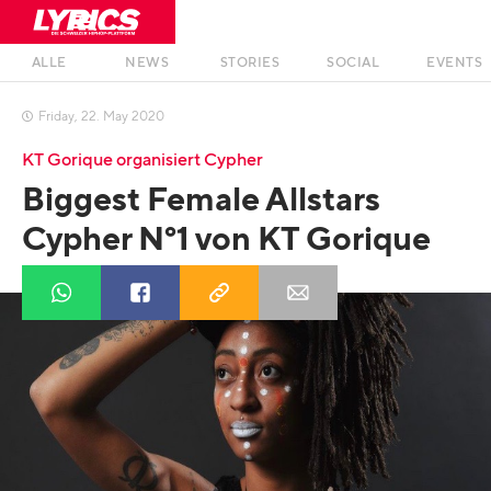
ALLE
NEWS
STORIES
SOCIAL
EVENTS
Friday
,
22
.
May
2020

KT Gorique organisiert Cypher
Biggest Female Allstars
Cypher N°1 von KT Gorique