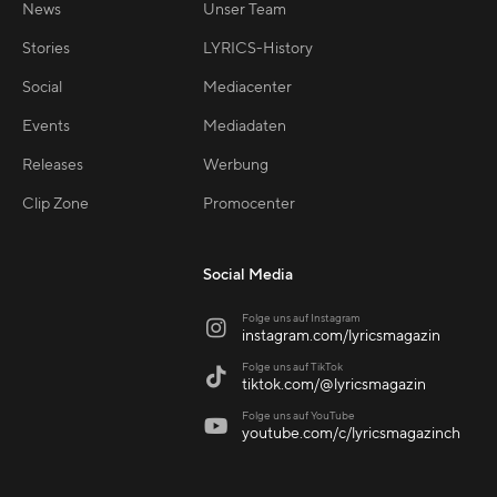
News
Unser Team
Stories
LYRICS-History
Social
Mediacenter
Events
Mediadaten
Releases
Werbung
Clip Zone
Promocenter
Social Media
Folge uns auf Instagram

instagram.com/lyricsmagazin
Folge uns auf TikTok

tiktok.com/@lyricsmagazin
Folge uns auf YouTube

youtube.com/c/lyricsmagazinch