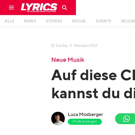
ALLE
NEWS
STORIES
SOCIAL
EVENTS
RELEA
Sunday
,
6
.
February
2022

Neue Musik
Auf diese 
kannst du d
Luca Mosberger
Profil anzeigen