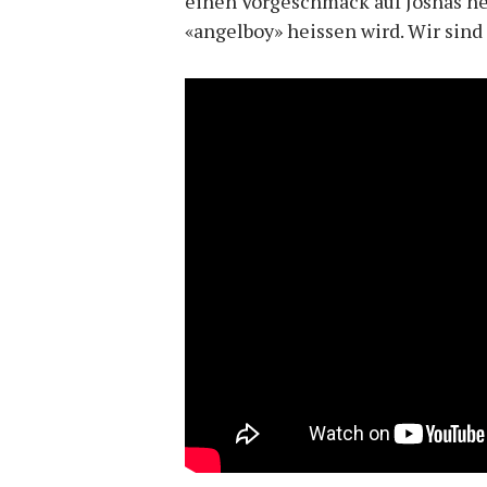
einen Vorgeschmack auf Joshas ne
«angelboy» heissen wird. Wir sin