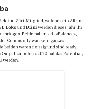
tba
e Sektion Züri-Mitglied, welches ein Album-
h
L Loko
und
Drini
werden dieses Jahr ihr
sbringen. Beide haben seit «Balance»,
 der Community war, kein ganzes
e beiden waren fleissig und sind ready,
Output zu liefern. 2022 hat das Potential,
zu werden.