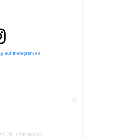
ag auf Instagram an
D R I N I (@drinero34)