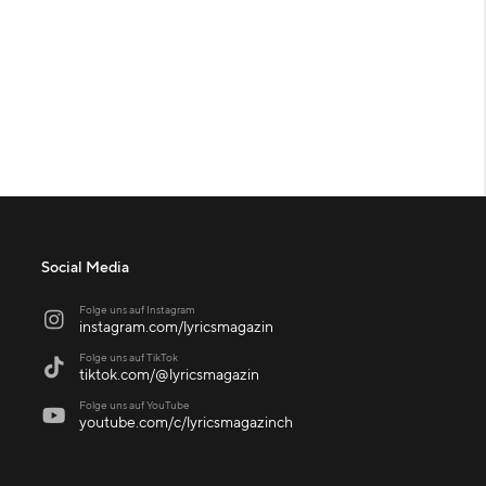
Social Media
Folge uns auf Instagram

instagram.com/lyricsmagazin
Folge uns auf TikTok

tiktok.com/@lyricsmagazin
Folge uns auf YouTube

youtube.com/c/lyricsmagazinch