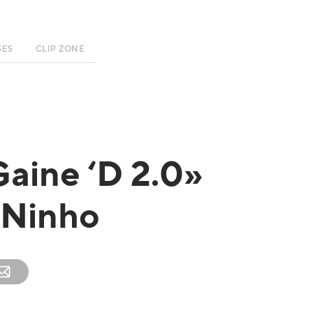
SES
CLIP ZONE
Gaine ‘D 2.0»
& Ninho