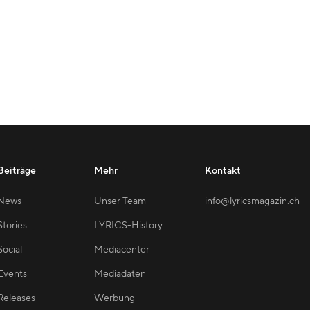
Beiträge
Mehr
Kontakt
News
Unser Team
info@lyricsmagazin.ch
Stories
LYRICS-History
Social
Mediacenter
Events
Mediadaten
Releases
Werbung