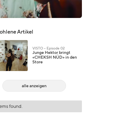
hlene Artikel
VISTO – Episode 02
Junge Hektor bringt
«CHEKSH NÜD» in den
Store
alle anzeigen
tems found.