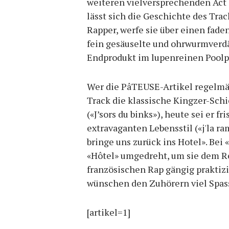
weiteren vielversprechenden Act 
lässt sich die Geschichte des Tr
Rapper, werfe sie über einen fad
fein gesäuselte und ohrwurmverdä
Endprodukt im lupenreinen Poolpa
Wer die PâTEUSE-Artikel regelmäss
Track die klassische Kingzer-Sc
(«J’sors du binks»), heute sei er fri
extravaganten Lebensstil («j'la ra
bringe uns zurück ins Hotel». Bei
«Hôtel» umgedreht, um sie dem R
französischen Rap gängig praktiz
wünschen den Zuhörern viel Spass 
[artikel=1]