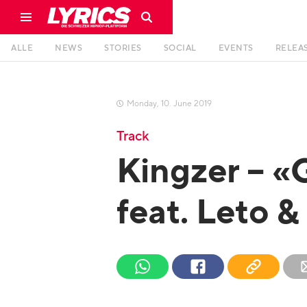
ALLE
NEWS
STORIES
SOCIAL
EVENTS
RELEA
Monday
,
10
.
June
2019

Track
Kingzer – «
feat. Leto 