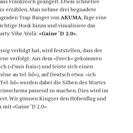
aus Frankreich geangelt. Etwas schneller
acks erzählen. Man nehme drei begnadete
engraden Trap-Banger von
AKUMA
, füge eine
chtige Hook hinzu und visualisiere das
rty-Vibe. Voilà:
«Gaine ‘D 2.0».
ig verfolgt hat, wird feststellen, dass der
hiene verfolgt: Aus dem «Dreck» gekommen
sch («J’suis frais») und leiste sich einen
mène au tel-hô»), auf Deutsch etwa: «ich
 «Tel-hô» werden dabei die Silben des Wortes
eimschema passend zu machen. Dies wird im
iert. Wir gönnen Kingzer den Höhenflug und
mit «Gaine ‘D 2.0».