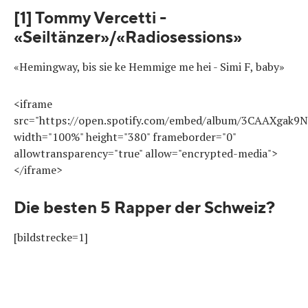
[1] Tommy Vercetti -
«Seiltänzer»/«Radiosessions»
«Hemingway, bis sie ke Hemmige me hei - Simi F, baby»
<iframe
src="https://open.spotify.com/embed/album/3CAAXgak9
width="100%" height="380" frameborder="0"
allowtransparency="true" allow="encrypted-media">
</iframe>
Die besten 5 Rapper der Schweiz?
[bildstrecke=1]