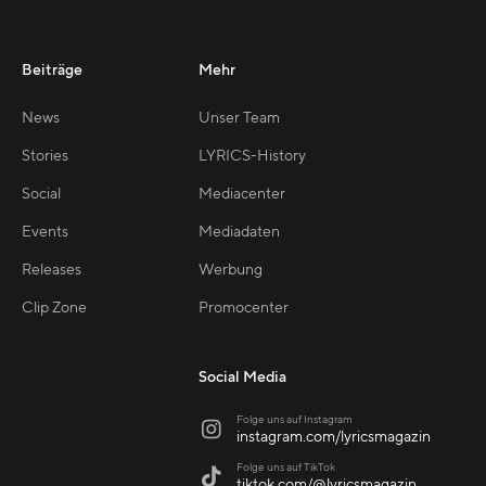
Beiträge
Mehr
News
Unser Team
Stories
LYRICS-History
Social
Mediacenter
Events
Mediadaten
Releases
Werbung
Clip Zone
Promocenter
Social Media
Folge uns auf Instagram

instagram.com/lyricsmagazin
Folge uns auf TikTok

tiktok.com/@lyricsmagazin