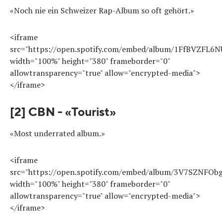
«Noch nie ein Schweizer Rap-Album so oft gehört.»
<iframe
src="https://open.spotify.com/embed/album/1FfBVZFL6N
width="100%" height="380" frameborder="0"
allowtransparency="true" allow="encrypted-media">
</iframe>
[2] CBN - «Tourist»
«Most underrated album.»
<iframe
src="https://open.spotify.com/embed/album/3V7SZNFO
width="100%" height="380" frameborder="0"
allowtransparency="true" allow="encrypted-media">
</iframe>