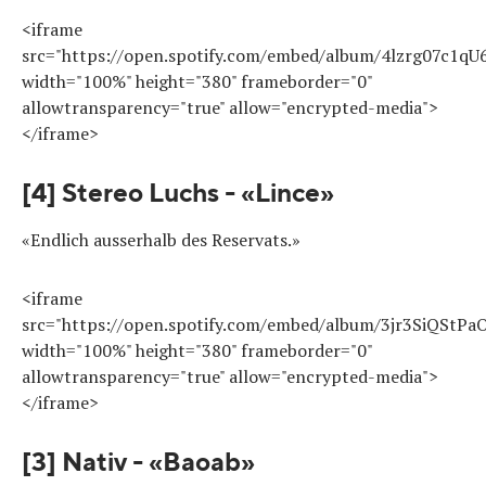
<iframe
src="https://open.spotify.com/embed/album/4lzrg07c1
width="100%" height="380" frameborder="0"
allowtransparency="true" allow="encrypted-media">
</iframe>
[4] Stereo Luchs - «Lince»
«Endlich ausserhalb des Reservats.»
<iframe
src="https://open.spotify.com/embed/album/3jr3SiQStP
width="100%" height="380" frameborder="0"
allowtransparency="true" allow="encrypted-media">
</iframe>
[3] Nativ - «Baoab»