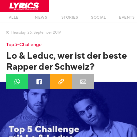
ALLE
NEWS
STORIES
SOCIAL
EVENTS
Thursday
,
26
.
September
2019

Top5-Challenge
Lo & Leduc, wer ist der beste
Rapper der Schweiz?