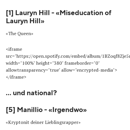
[1] Lauryn Hill - «Miseducation of
Lauryn Hill»
«The Queen»
<iframe
src="https://open.spotify.com/embed/album/1BZoqf8Zje
width="100%" height="380" frameborder="0"
allowtransparency="true" allow="encrypted-media">
</iframe>
... und national?
[5] Manillio - «Irgendwo»
«Kryptonit deiner Lieblingsrapper»