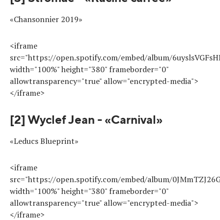
«Chansonnier 2019»
<iframe
src="https://open.spotify.com/embed/album/6uyslsVGF
width="100%" height="380" frameborder="0"
allowtransparency="true" allow="encrypted-media">
</iframe>
[2] Wyclef Jean - «Carnival»
«Leducs Blueprint»
<iframe
src="https://open.spotify.com/embed/album/0JMmTZJ26
width="100%" height="380" frameborder="0"
allowtransparency="true" allow="encrypted-media">
</iframe>