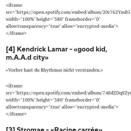
<iframe
src="https://open.spotify.com/embed/album/20r762YmB
width="100%" height="380" frameborder="0"
allowtransparency="true" allow="encrypted-media">
</iframe>
[4] Kendrick Lamar - «good kid,
m.A.A.d city»
«Vorher hast du Rhythmus nicht verstanden.»
<iframe
src="https://open.spotify.com/embed/album/748dZDqSZ
width="100%" height="380" frameborder="0"
allowtransparency="true" allow="encrypted-media">
</iframe>
[3] Stromae - «Racine carrée»