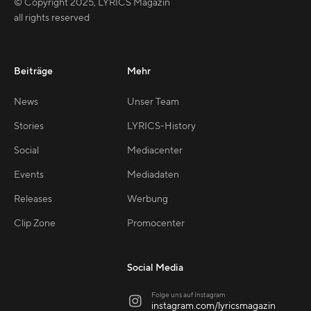
© Copyright
2025
,
LYRICS Magazin
all rights reserved
Beiträge
Mehr
News
Unser Team
Stories
LYRICS-History
Social
Mediacenter
Events
Mediadaten
Releases
Werbung
Clip Zone
Promocenter
Social Media
Folge uns auf Instagram

instagram.com/lyricsmagazin