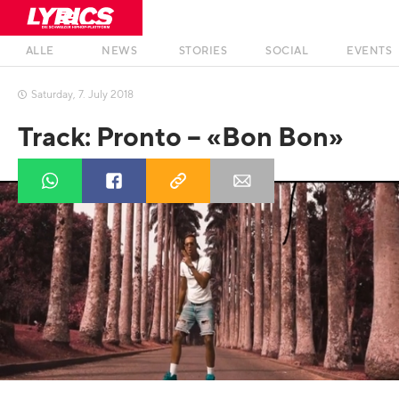
ALLE
NEWS
STORIES
SOCIAL
EVENTS
Saturday
,
7
.
July
2018

Track: Pronto – «Bon Bon»