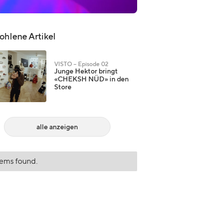
hlene Artikel
VISTO – Episode 02
Junge Hektor bringt
«CHEKSH NÜD» in den
Store
alle anzeigen
tems found.