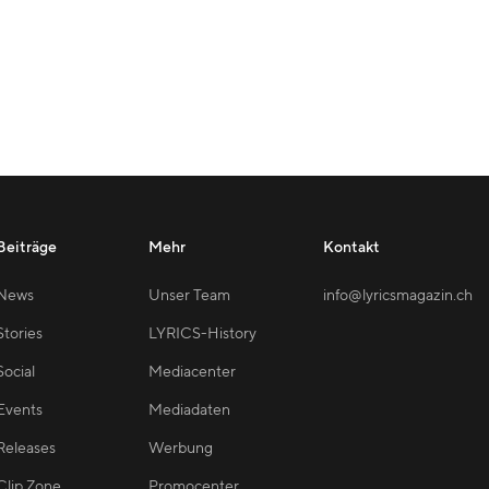
Beiträge
Mehr
Kontakt
News
Unser Team
info@lyricsmagazin.ch
Stories
LYRICS-History
Social
Mediacenter
Events
Mediadaten
Releases
Werbung
Clip Zone
Promocenter