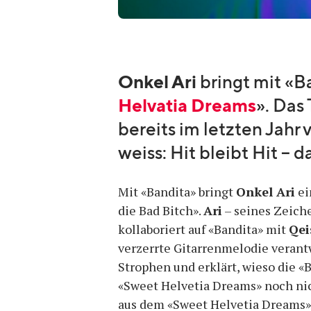
Onkel Ari
bringt mit «B
Helvatia Dreams
». Das
bereits im letzten Jahr 
weiss: Hit bleibt Hit – da
Mit «Bandita» bringt
Onkel Ari
ei
die Bad Bitch».
Ari
– seines Zeic
kollaboriert auf «Bandita» mit
Qei
verzerrte Gitarrenmelodie verant
Strophen und erklärt, wieso die «
«Sweet Helvetia Dreams» noch nic
aus dem «Sweet Helvetia Dreams»