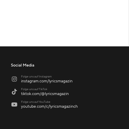
Social Media
Folge uns auf Instagram

instagram.com/lyricsmagazin
Folge uns auf TikTok

tiktok.com/@lyricsmagazin
Folge uns auf YouTube

youtube.com/c/lyricsmagazinch