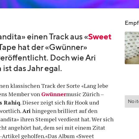
Empfo
andita» einen Track aus «
Sweet
 Tape hat der «Gwünner»
veröffentlicht. Doch wie Ari
 ist das Jahr egal.
nen klassischen Track der Sorte «Lang lebe
hens Member von
Gwünner
music Zürich –
No i
s Rahiq
. Dieser zeigt sich für Hook und
wortlich.
Ari
hingegen brilliert auf den
Bandita» ihren Stempel verdient hat. Wer sich
ht angehört hat, dem sei mit einem Zitat
-Artikel geholfen.«Das Album «Sweet