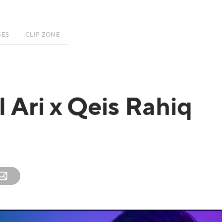
SES
CLIP ZONE
 Ari x Qeis Rahiq