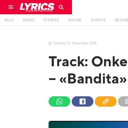
ALLE
NEWS
STORIES
SOCIAL
EVENTS
RELEA
Tuesday
,
13
.
November
2018

Track: Onkel
– «Bandita»