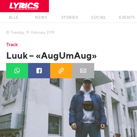
ALLE
NEWS
STORIES
SOCIAL
EVENTS
Tuesday
,
19
.
February
2019

Track
Luuk – «AugUmAug»