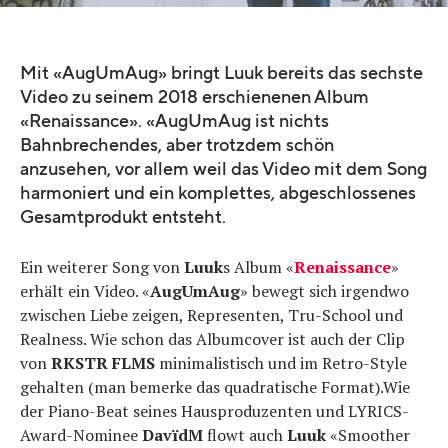
Mit «AugUmAug» bringt Luuk bereits das sechste
Video zu seinem 2018 erschienenen Album
«Renaissance». «AugUmAug ist nichts
Bahnbrechendes, aber trotzdem schön
anzusehen, vor allem weil das Video mit dem Song
harmoniert und ein komplettes, abgeschlossenes
Gesamtprodukt entsteht.
Ein weiterer Song von
Luuk
s Album «
Renaissance
»
erhält ein Video. «
AugUmAug
» bewegt sich irgendwo
zwischen Liebe zeigen, Representen, Tru-School und
Realness. Wie schon das Albumcover ist auch der Clip
von
RKSTR FLMS
minimalistisch und im Retro-Style
gehalten (man bemerke das quadratische Format).Wie
der Piano-Beat seines Hausproduzenten und LYRICS-
Award-Nominee
DavïdM
flowt auch
Luuk
«Smoother