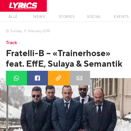
ALLE
NEWS
STORIES
SOCIAL
EVENTS
Sunday
,
11
.
February
2018

Track
Fratelli-B – «Trainerhose»
feat. EffE, Sulaya & Semantik