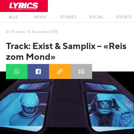
ALLE
NEWS
STORIES
SOCIAL
EVENTS
Thursday
,
15
.
November
2018

Track: Exist & Samplix – «Reis
zom Mond»