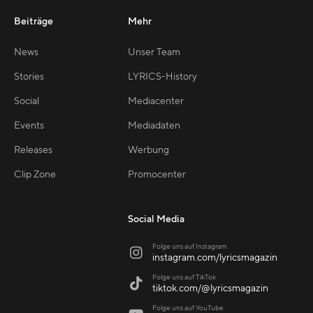
Beiträge
Mehr
News
Unser Team
Stories
LYRICS-History
Social
Mediacenter
Events
Mediadaten
Releases
Werbung
Clip Zone
Promocenter
Social Media
Folge uns auf Instagram

instagram.com/lyricsmagazin
Folge uns auf TikTok

tiktok.com/@lyricsmagazin
Folge uns auf YouTube