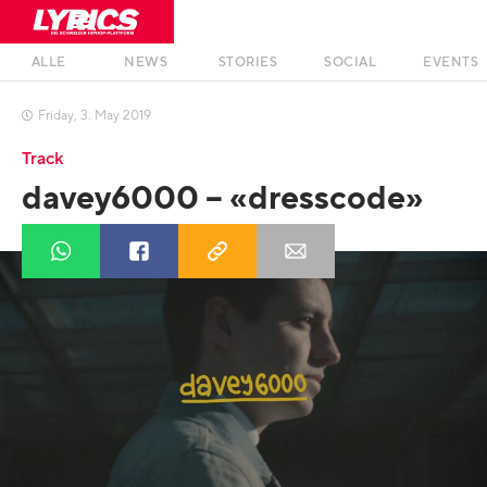
ALLE
NEWS
STORIES
SOCIAL
EVENTS
Friday
,
3
.
May
2019

Track
davey6000 – «dresscode»