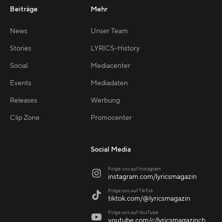
Beiträge
Mehr
News
Unser Team
Stories
LYRICS-History
Social
Mediacenter
Events
Mediadaten
Releases
Werbung
Clip Zone
Promocenter
Social Media
Folge uns auf Instagram

instagram.com/lyricsmagazin
Folge uns auf TikTok

tiktok.com/@lyricsmagazin
Folge uns auf YouTube

youtube.com/c/lyricsmagazinch