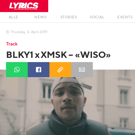
ALLE
NEWS
STORIES
SOCIAL
EVENTS
Thursday
,
4
.
April
2019

Track
BLKY1 x XMSK – «WISO»