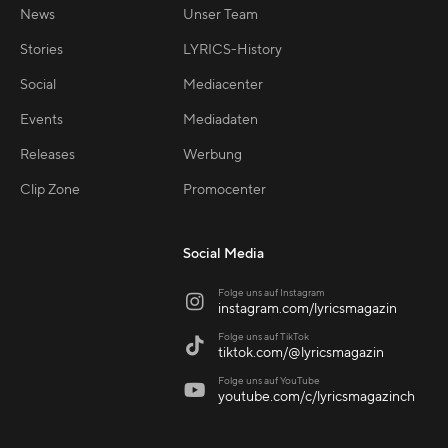
News
Unser Team
Stories
LYRICS-History
Social
Mediacenter
Events
Mediadaten
Releases
Werbung
Clip Zone
Promocenter
Social Media
Folge uns auf Instagram

instagram.com/lyricsmagazin
Folge uns auf TikTok

tiktok.com/@lyricsmagazin
Folge uns auf YouTube

youtube.com/c/lyricsmagazinch