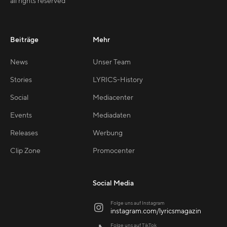
all rights reserved
Beiträge
Mehr
News
Unser Team
Stories
LYRICS-History
Social
Mediacenter
Events
Mediadaten
Releases
Werbung
Clip Zone
Promocenter
Social Media
Folge uns auf Instagram

instagram.com/lyricsmagazin
Folge uns auf TikTok