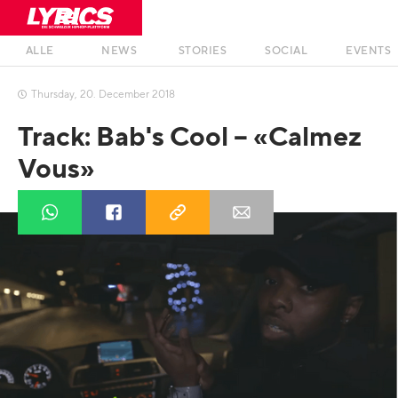
ALLE
NEWS
STORIES
SOCIAL
EVENTS
Thursday
,
20
.
December
2018

Track: Bab's Cool – «Calmez
Vous»